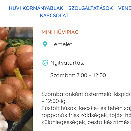
K
HÜVI KORMÁNYABLAK
SZOLGÁLTATÁSOK
VEN
KAPCSOLAT
MINI HÜVIPIAC
I. emelet
Nyitvatartás:
Szombat: 7:00 – 12:00
Szombatonként őstermelői kispiac 
– 12:00-ig.
Füstölt húsok, kecske- és tehén sa
roppanós friss zöldségek, tojás, há
különlegességek, pesto készítmés