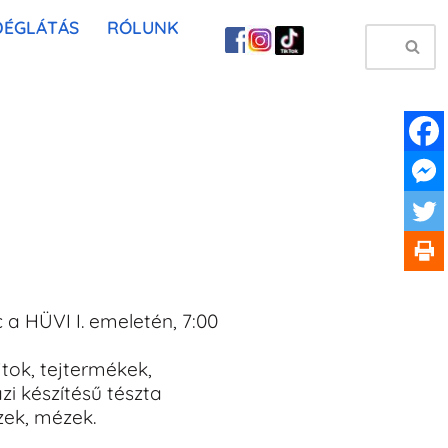
DÉGLÁTÁS
RÓLUNK
a HÜVI I. emeletén, 7:00
jtok, tejtermékek,
zi készítésű tészta
zek, mézek.