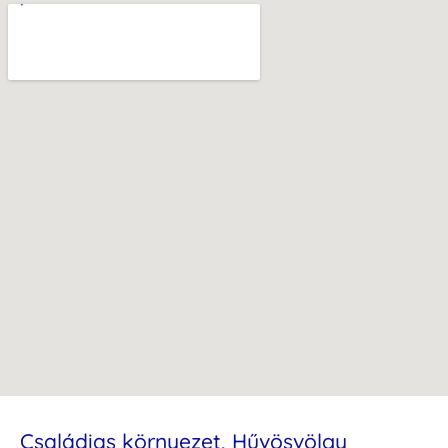
Családias környezet, Hűvösvölgy