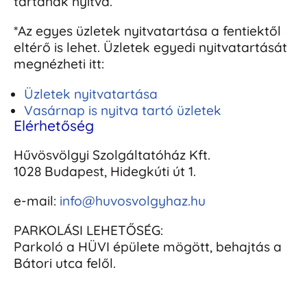
tartanak nyitva.
*Az egyes üzletek nyitvatartása a fentiektől
eltérő is lehet. Üzletek egyedi nyitvatartását
megnézheti itt:
Üzletek nyitvatartása
Vasárnap is nyitva tartó üzletek
Elérhetőség
Hűvösvölgyi Szolgáltatóház Kft.
1028 Budapest, Hidegkúti út 1.
e-mail:
info@huvosvolgyhaz.hu
PARKOLÁSI LEHETŐSÉG:
Parkoló a HÜVI épülete mögött, behajtás a
Bátori utca felől.