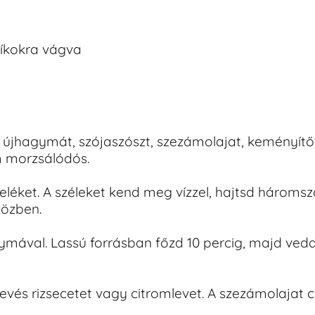
csíkokra vágva
 újhagymát, szójaszószt, szezámolajat, keményítőt
m morzsálódós.
teléket. A széleket kend meg vízzel, hajtsd három
közben.
gymával. Lassú forrásban főzd 10 percig, majd ved
kevés rizsecetet vagy citromlevet. A szezámolajat 