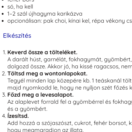
só, ha kell
1–2 szál újhagyma karikázva
opcionálisan: pak choi, kínai kel, répa vékony 
Elkészítés
Keverd össze a tölteléket.
A darált húst, garnélát, fokhagymát, gyömbért,
dolgozd össze. Akkor jó, ha kissé ragacsos, ne
Töltsd meg a wontonlapokat.
Tegyél minden lap közepére kb. 1 teáskanál töl
majd nyomkodd le, hogy ne nyíljon szét főzés 
Főzd meg a levesalapot.
Az alaplevet forrald fel a gyömbérrel és fokha
és a gyömbért.
Ízesítsd.
Add hozzá a szójaszószt, cukrot, fehér borsot, 
hogy megmaradjon az illata.