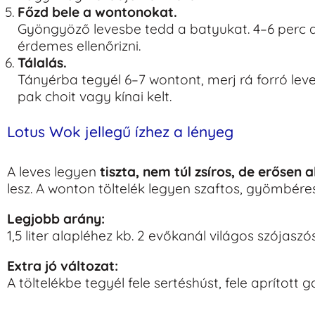
Főzd bele a wontonokat.
Gyöngyöző levesbe tedd a batyukat. 4–6 perc al
érdemes ellenőrizni.
Tálalás.
Tányérba tegyél 6–7 wontont, merj rá forró lev
pak choit vagy kínai kelt.
Lotus Wok jellegű ízhez a lényeg
A leves legyen
tiszta, nem túl zsíros, de erősen a
lesz. A wonton töltelék legyen szaftos, gyömbér
Legjobb arány:
1,5 liter alapléhez kb. 2 evőkanál világos szójasz
Extra jó változat:
A töltelékbe tegyél fele sertéshúst, fele aprított 