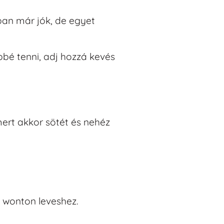
ban már jók, de egyet
bbé tenni, adj hozzá kevés
mert akkor sötét és nehéz
ai wonton leveshez.