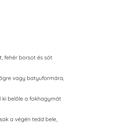
, fehér borsot és sót
szögre vagy batyuformára,
d ki belőle a fokhagymát
csak a végén tedd bele,