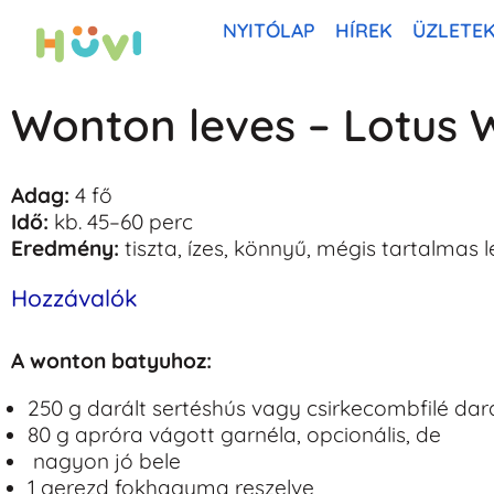
NYITÓLAP
HÍREK
ÜZLETE
Skip
to
Wonton leves – Lotus
content
Adag:
4 fő
Idő:
kb. 45–60 perc
Eredmény:
tiszta, ízes, könnyű, mégis tartalmas 
Hozzávalók
A wonton batyuhoz:
250 g darált sertéshús vagy csirkecombfilé dar
80 g apróra vágott garnéla, opcionális, de
nagyon jó bele
1 gerezd fokhagyma reszelve