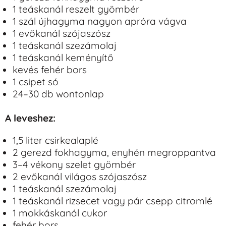
1 teáskanál reszelt gyömbér
1 szál újhagyma nagyon apróra vágva
1 evőkanál szójaszósz
1 teáskanál szezámolaj
1 teáskanál keményítő
kevés fehér bors
1 csipet só
24–30 db wontonlap
A leveshez:
1,5 liter csirkealaplé
2 gerezd fokhagyma, enyhén megroppantva
3–4 vékony szelet gyömbér
2 evőkanál világos szójaszósz
1 teáskanál szezámolaj
1 teáskanál rizsecet vagy pár csepp citromlé
1 mokkáskanál cukor
fehér bors