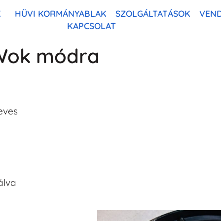
K
HÜVI KORMÁNYABLAK
SZOLGÁLTATÁSOK
VEN
KAPCSOLAT
 Wok módra
leves
álva