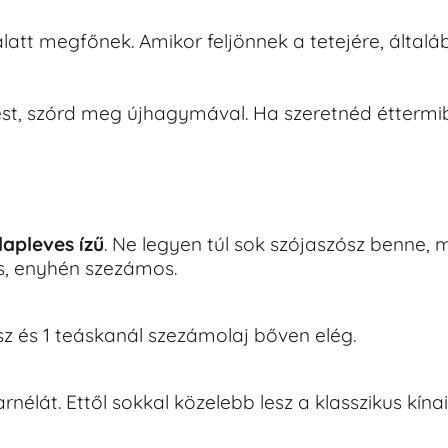
att megfőnek. Amikor feljönnek a tetejére, általá
est, szórd meg újhagymával. Ha szeretnéd éttermi
lapleves ízű
. Ne legyen túl sok szójaszósz benne, 
es, enyhén szezámos.
ósz és 1 teáskanál szezámolaj bőven elég.
garnélát. Ettől sokkal közelebb lesz a klasszikus kín