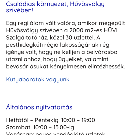
Családias környezet, Hűvösvölgy
szívében!
Egy régi álom vált valóra, amikor megépült
Hűvösvölgy szívében a 2000 m2-es HÜVI
Szolgáltatóház, közel 30 üzlettel. A
pesthidegkúti régió lakosságának régi
igénye volt, hogy ne kelljen a belvárosba
utazni ahhoz, hogy ügyeiket, valamint
bevásárlásukat kényelmesen elintézhessék.
Kutyabarátok vagyunk
Általános nyitvatartás
Hétfőtől – Péntekig: 10:00 – 19:00
Szombat: 10:00 – 15.00-ig
Vasárnap: egyes vendéglátó üzletek